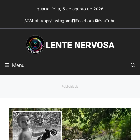
Pular
quarta-feira, 5 de agosto de 2026
para
o
WhatsApp
Instagram
Facebook
YouTube
conteúdo
Menu
Publicidade