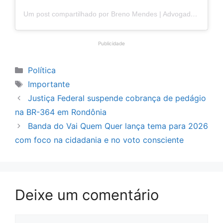
Um post compartilhado por Breno Mendes | Advogado (@brenomendesadv)
Publicidade
Categorias
Política
Tags
Importante
Justiça Federal suspende cobrança de pedágio
na BR-364 em Rondônia
Banda do Vai Quem Quer lança tema para 2026
com foco na cidadania e no voto consciente
Deixe um comentário
Comentário