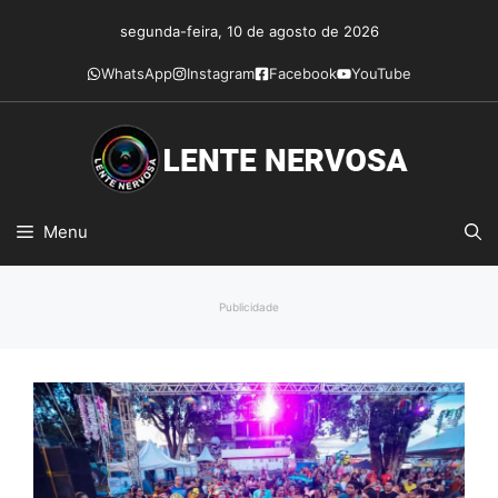
Pular
segunda-feira, 10 de agosto de 2026
para
o
WhatsApp
Instagram
Facebook
YouTube
conteúdo
Menu
Publicidade