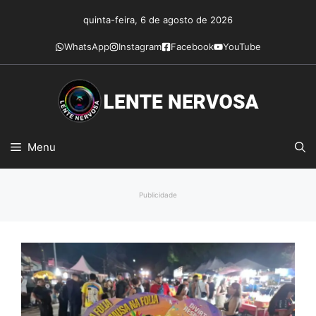
Pular
quinta-feira, 6 de agosto de 2026
para
o
WhatsApp
Instagram
Facebook
YouTube
conteúdo
Menu
Publicidade