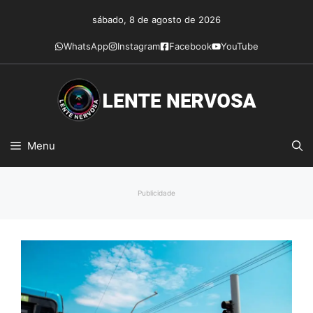
Pular
sábado, 8 de agosto de 2026
para
o
WhatsApp
Instagram
Facebook
YouTube
conteúdo
Menu
Publicidade