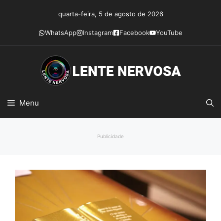
Pular
quarta-feira, 5 de agosto de 2026
para
o
WhatsApp
Instagram
Facebook
YouTube
conteúdo
Menu
Publicidade