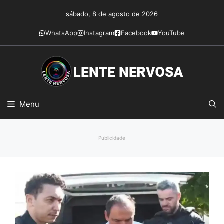
Pular
sábado, 8 de agosto de 2026
para
o
WhatsApp
Instagram
Facebook
YouTube
conteúdo
Menu
Publicidade