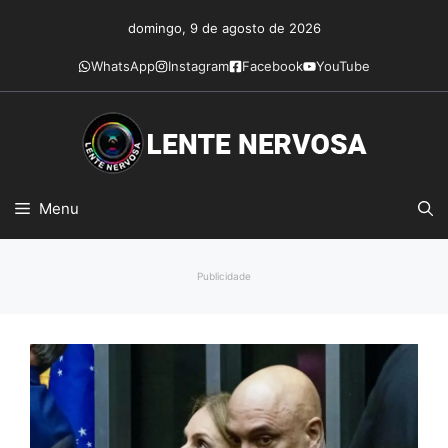
Pular
domingo, 9 de agosto de 2026
para
o
WhatsApp
Instagram
Facebook
YouTube
conteúdo
Menu
Publicidade