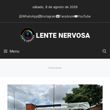
Pular
sábado, 8 de agosto de 2026
para
o
WhatsApp
Instagram
Facebook
YouTube
conteúdo
Menu
Publicidade