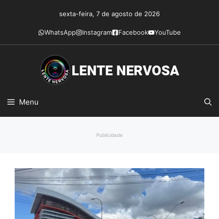
Pular
sexta-feira, 7 de agosto de 2026
para
o
WhatsApp
Instagram
Facebook
YouTube
conteúdo
Menu
Publicidade