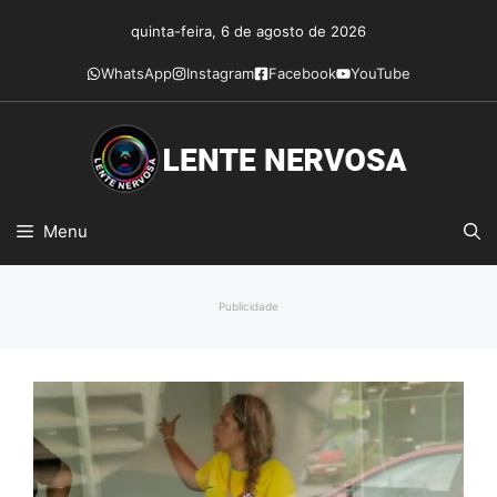
Pular
quinta-feira, 6 de agosto de 2026
para
o
WhatsApp
Instagram
Facebook
YouTube
conteúdo
Menu
Publicidade