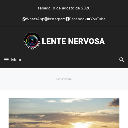
Pular
sábado, 8 de agosto de 2026
para
o
WhatsApp
Instagram
Facebook
YouTube
conteúdo
Menu
Publicidade