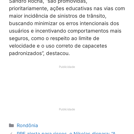
Sandro Rocha, “são promovidas,
prioritariamente, ações educativas nas vias com
maior incidência de sinistros de trânsito,
buscando minimizar os erros intencionais dos
usuários e incentivando comportamentos mais
seguros, como o respeito ao limite de
velocidade e o uso correto de capacetes
padronizados”, destacou.
Publicidade
Publicidade
Categorias
Rondônia
PRF alerta para riscos, e Nikolas dispara: “A