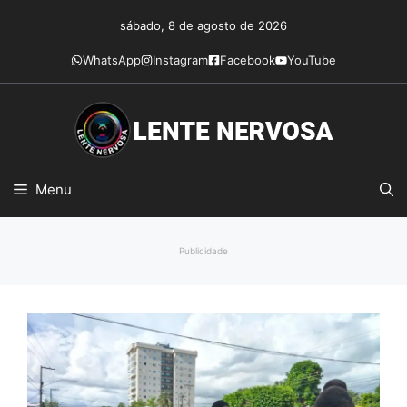
Pular
sábado, 8 de agosto de 2026
para
o
WhatsApp
Instagram
Facebook
YouTube
conteúdo
Menu
Publicidade