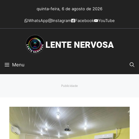
Pular
quinta-feira, 6 de agosto de 2026
para
o
WhatsApp
Instagram
Facebook
YouTube
conteúdo
Menu
Publicidade