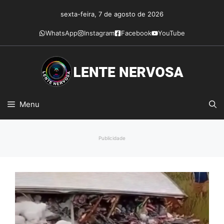
Pular
sexta-feira, 7 de agosto de 2026
para
o
WhatsApp
Instagram
Facebook
YouTube
conteúdo
Menu
Publicidade