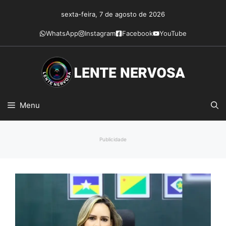
Pular
sexta-feira, 7 de agosto de 2026
para
o
WhatsApp
Instagram
Facebook
YouTube
conteúdo
Menu
Publicidade