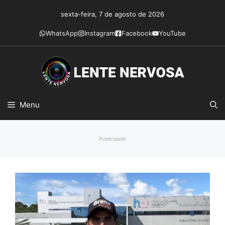
Pular
sexta-feira, 7 de agosto de 2026
para
o
WhatsApp
Instagram
Facebook
YouTube
conteúdo
Menu
Publicidade