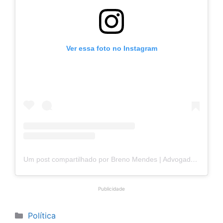
Ver essa foto no Instagram
Um post compartilhado por Breno Mendes | Advogado (@brenomendesadv)
Publicidade
Categorias
Política