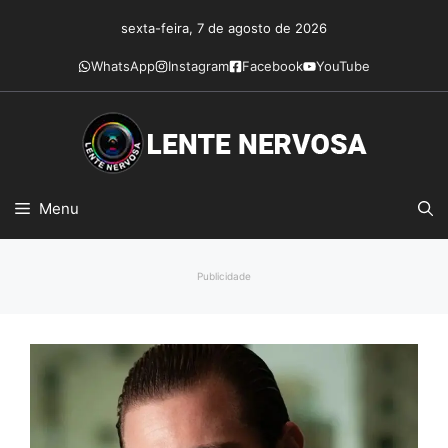
Pular
sexta-feira, 7 de agosto de 2026
para
o
WhatsApp
Instagram
Facebook
YouTube
conteúdo
Menu
Publicidade