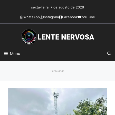
Pular
sexta-feira, 7 de agosto de 2026
para
o
WhatsApp
Instagram
Facebook
YouTube
conteúdo
Menu
Publicidade