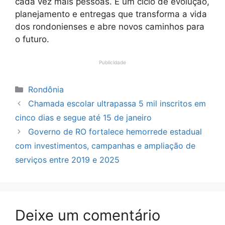
cada vez mais pessoas. É um ciclo de evolução,
planejamento e entregas que transforma a vida
dos rondonienses e abre novos caminhos para
o futuro.
Publicidade
Categorias
Rondônia
Chamada escolar ultrapassa 5 mil inscritos em
cinco dias e segue até 15 de janeiro
Governo de RO fortalece hemorrede estadual
com investimentos, campanhas e ampliação de
serviços entre 2019 e 2025
Deixe um comentário