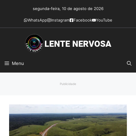
Pular
segunda-feira, 10 de agosto de 2026
para
o
WhatsApp
Instagram
Facebook
YouTube
conteúdo
Menu
Publicidade