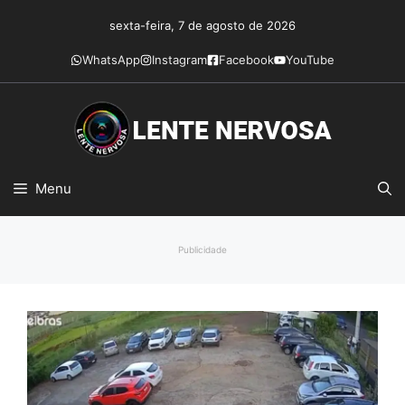
Pular
sexta-feira, 7 de agosto de 2026
para
o
WhatsApp
Instagram
Facebook
YouTube
conteúdo
Menu
Publicidade