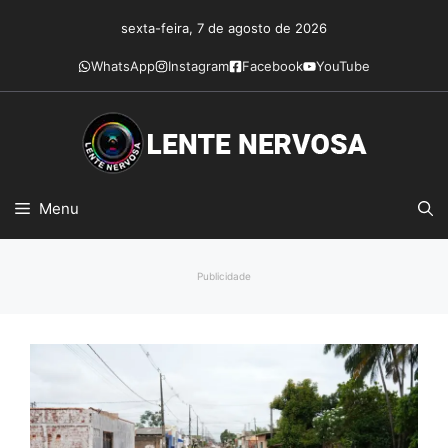
Pular
sexta-feira, 7 de agosto de 2026
para
o
WhatsApp
Instagram
Facebook
YouTube
conteúdo
Menu
Publicidade