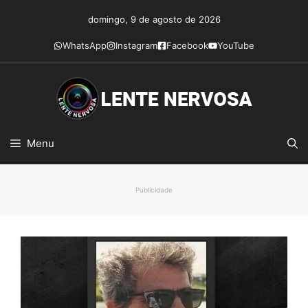
Pular
domingo, 9 de agosto de 2026
para
o
WhatsApp
Instagram
Facebook
YouTube
conteúdo
Menu
Publicidade