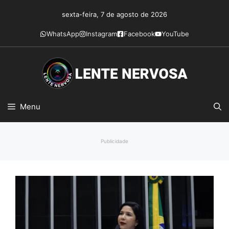
Pular
sexta-feira, 7 de agosto de 2026
para
o
WhatsApp
Instagram
Facebook
YouTube
conteúdo
Menu
Publicidade