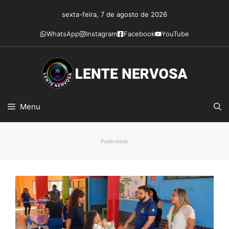
Pular
sexta-feira, 7 de agosto de 2026
para
o
WhatsApp
Instagram
Facebook
YouTube
conteúdo
Menu
Publicidade