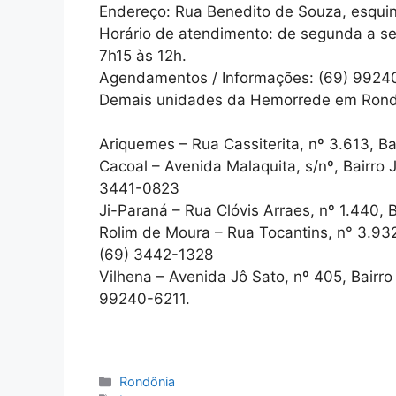
Endereço: Rua Benedito de Souza, esquin
Horário de atendimento: de segunda a sex
7h15 às 12h.
Agendamentos / Informações: (69) 9924
Demais unidades da Hemorrede em Rond
Ariquemes – Rua Cassiterita, nº 3.613, B
Cacoal – Avenida Malaquita, s/nº, Bairro J
3441-0823
Ji-Paraná – Rua Clóvis Arraes, nº 1.440,
Rolim de Moura – Rua Tocantins, n° 3.932,
(69) 3442-1328
Vilhena – Avenida Jô Sato, nº 405, Bairr
99240-6211.
Categorias
Rondônia