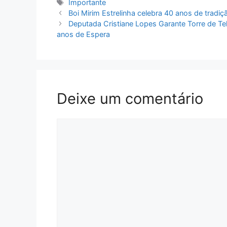
Tags
Importante
Boi Mirim Estrelinha celebra 40 anos de tradi
Deputada Cristiane Lopes Garante Torre de Te
anos de Espera
Deixe um comentário
Comentário