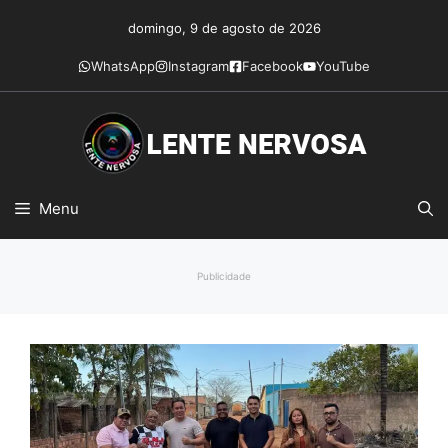
Pular
domingo, 9 de agosto de 2026
para
o
WhatsApp
Instagram
Facebook
YouTube
conteúdo
Menu
Publicidade