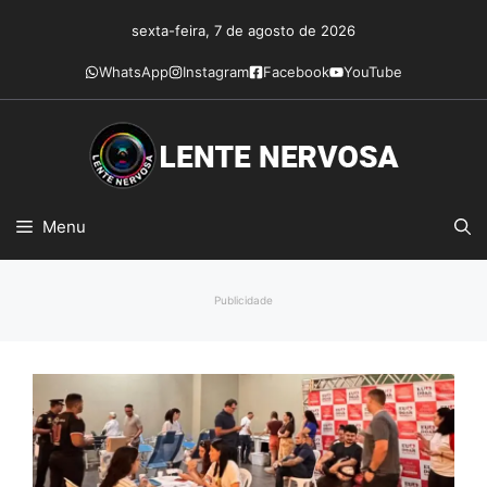
Pular
sexta-feira, 7 de agosto de 2026
para
o
WhatsApp
Instagram
Facebook
YouTube
conteúdo
Menu
Publicidade