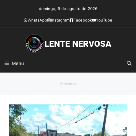
Pular
domingo, 9 de agosto de 2026
para
o
WhatsApp
Instagram
Facebook
YouTube
conteúdo
Menu
Publicidade