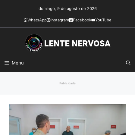
Pular
domingo, 9 de agosto de 2026
para
o
WhatsApp
Instagram
Facebook
YouTube
conteúdo
Menu
Publicidade