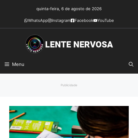
Pular
quinta-feira, 6 de agosto de 2026
para
o
WhatsApp
Instagram
Facebook
YouTube
conteúdo
Menu
Publicidade