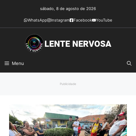
Pular
sábado, 8 de agosto de 2026
para
o
WhatsApp
Instagram
Facebook
YouTube
conteúdo
Menu
Publicidade