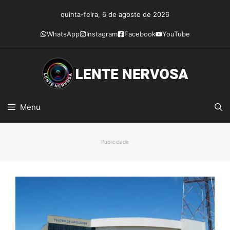
Pular
quinta-feira, 6 de agosto de 2026
para
o
WhatsApp
Instagram
Facebook
YouTube
conteúdo
Menu
Publicidade