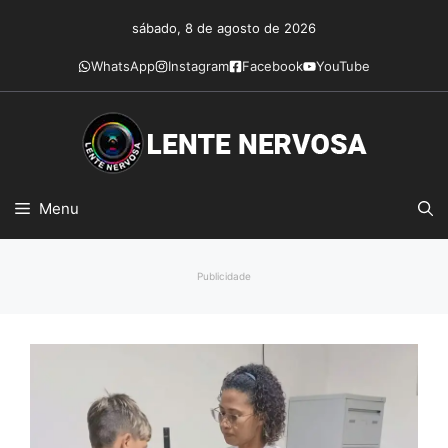
Pular
sábado, 8 de agosto de 2026
para
o
WhatsApp
Instagram
Facebook
YouTube
conteúdo
Menu
Publicidade