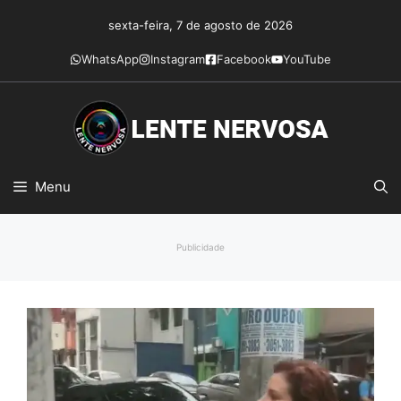
Pular
sexta-feira, 7 de agosto de 2026
para
o
WhatsApp
Instagram
Facebook
YouTube
conteúdo
Menu
Publicidade