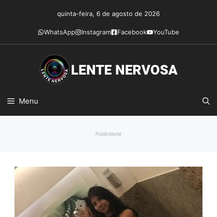
Pular
quinta-feira, 6 de agosto de 2026
para
o
WhatsApp
Instagram
Facebook
YouTube
conteúdo
Menu
Publicidade