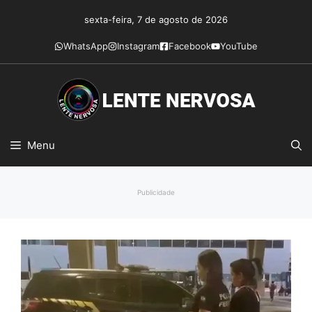
Pular
sexta-feira, 7 de agosto de 2026
para
o
WhatsApp
Instagram
Facebook
YouTube
conteúdo
Menu
Publicidade