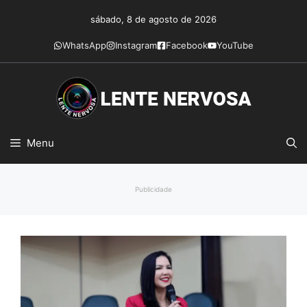
Pular
sábado, 8 de agosto de 2026
para
o
WhatsApp
Instagram
Facebook
YouTube
conteúdo
Menu
Publicidade