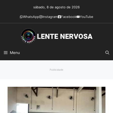
Pular
sábado, 8 de agosto de 2026
para
o
WhatsApp
Instagram
Facebook
YouTube
conteúdo
Menu
Publicidade