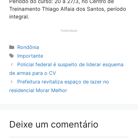
Período do curso: 20 a 27/3, no Centro de
Treinamento Thiago Alfaia dos Santos, período
integral.
Publicidade
Categorias
Rondônia
Tags
Importante
Policial federal é suspeito de liderar esquema
de armas para o CV
Prefeitura revitaliza espaço de lazer no
residencial Morar Melhor
Deixe um comentário