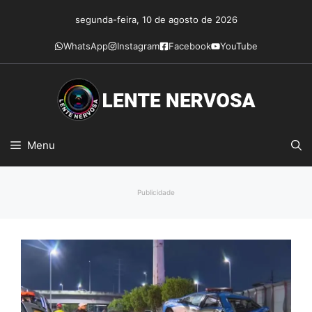
Pular
segunda-feira, 10 de agosto de 2026
para
o
WhatsApp
Instagram
Facebook
YouTube
conteúdo
Menu
Publicidade