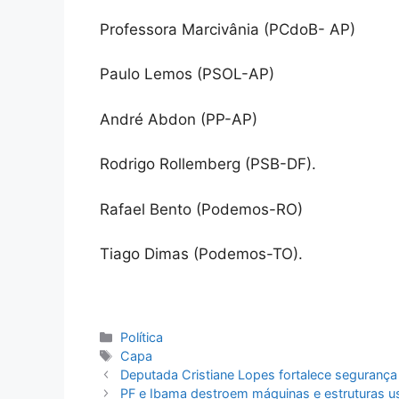
Professora Marcivânia (PCdoB- AP)
Paulo Lemos (PSOL-AP)
André Abdon (PP-AP)
Rodrigo Rollemberg (PSB-DF).
Rafael Bento (Podemos-RO)
Tiago Dimas (Podemos-TO).
Categorias
Política
Tags
Capa
Deputada Cristiane Lopes fortalece segurança 
PF e Ibama destroem máquinas e estruturas u