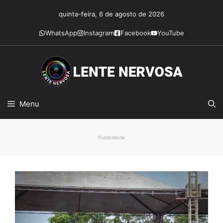
Pular
quinta-feira, 6 de agosto de 2026
para
o
WhatsApp
Instagram
Facebook
YouTube
conteúdo
Menu
Publicidade