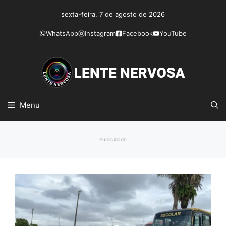
Pular
sexta-feira, 7 de agosto de 2026
para
o
WhatsApp
Instagram
Facebook
YouTube
conteúdo
Menu
Publicidade