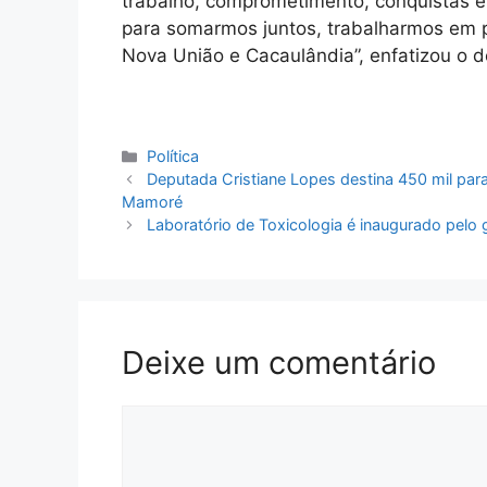
trabalho, comprometimento, conquistas e
para somarmos juntos, trabalharmos em p
Nova União e Cacaulândia”, enfatizou o 
Categorias
Política
Deputada Cristiane Lopes destina 450 mil par
Mamoré
Laboratório de Toxicologia é inaugurado pelo 
Deixe um comentário
Comentário