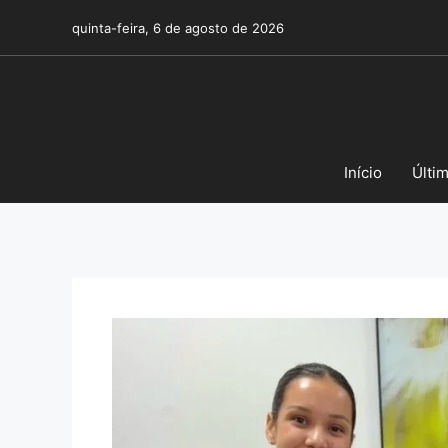
Pular
quinta-feira, 6 de agosto de 2026
para
o
conteúdo
Início
Últi