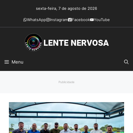
Pular
sexta-feira, 7 de agosto de 2026
para
o
WhatsApp
Instagram
Facebook
YouTube
conteúdo
Menu
Publicidade