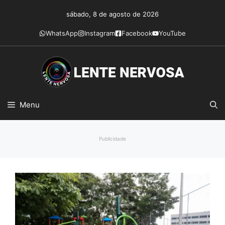
Pular
sábado, 8 de agosto de 2026
para
o
WhatsApp
Instagram
Facebook
YouTube
conteúdo
Menu
Publicidade