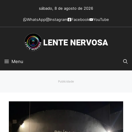
Pular
sábado, 8 de agosto de 2026
para
o
WhatsApp
Instagram
Facebook
YouTube
conteúdo
Menu
Publicidade