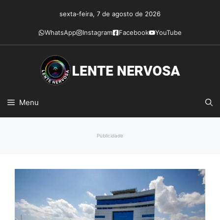
Pular
sexta-feira, 7 de agosto de 2026
para
o
WhatsApp
Instagram
Facebook
YouTube
conteúdo
Menu
Publicidade