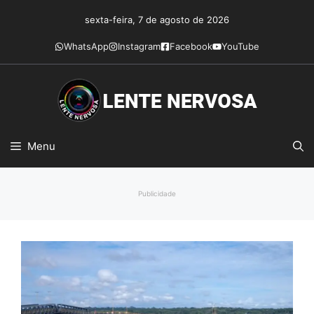
Pular
sexta-feira, 7 de agosto de 2026
para
o
WhatsApp
Instagram
Facebook
YouTube
conteúdo
Menu
Publicidade