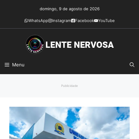
Pular
domingo, 9 de agosto de 2026
para
o
WhatsApp
Instagram
Facebook
YouTube
conteúdo
Menu
Publicidade